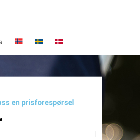
S
oss en prisforespørsel
e