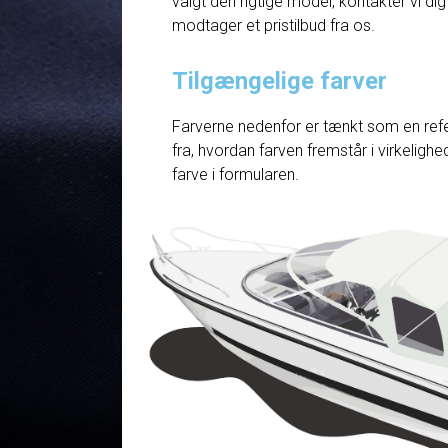
valgt den rigtige model, kontakter vi dig
modtager et pristilbud fra os.
Tilgængelige farver
Farverne nedenfor er tænkt som en refe
fra, hvordan farven fremstår i virkelig
farve i formularen.