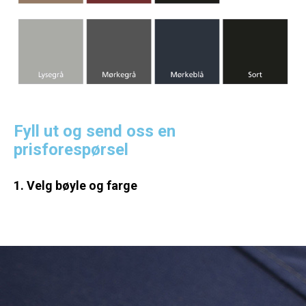
Fyll ut og send oss en
prisforespørsel
1. Velg bøyle og farge