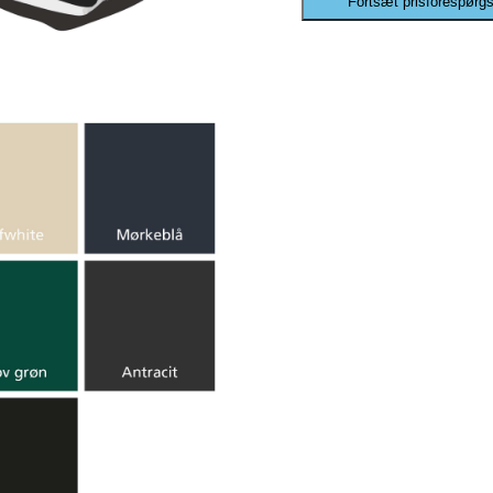
Fortsæt prisforespørgs