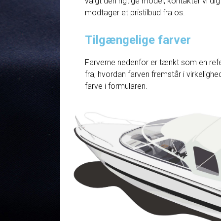
valgt den rigtige model, kontakter vi dig
modtager et pristilbud fra os.
Tilgængelige farver
Farverne nedenfor er tænkt som en refe
fra, hvordan farven fremstår i virkelig
farve i formularen.