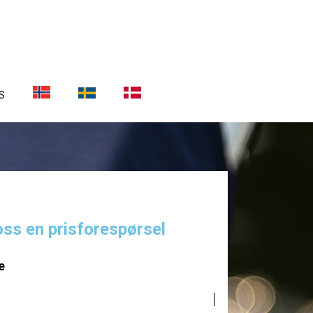
S
oss en prisforespørsel
e