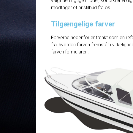
valgt den rigtige model, kontakter vi dig
modtager et pristilbud fra os.
Tilgængelige farver
Farverne nedenfor er tænkt som en refe
fra, hvordan farven fremstår i virkelig
farve i formularen.