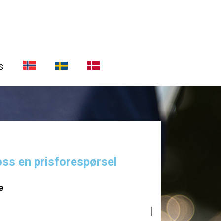
S
oss en prisforespørsel
e