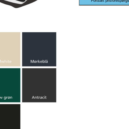
Fortsæt prisforespørgs