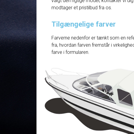
valgt den rigtige model, kontakter vi dig
modtager et pristilbud fra os.
Tilgængelige farver
Farverne nedenfor er tænkt som en refe
fra, hvordan farven fremstår i virkelig
farve i formularen.