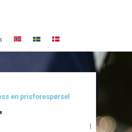
S
oss en prisforespørsel
e