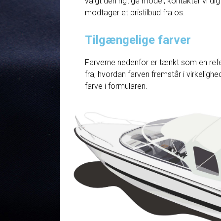
valgt den rigtige model, kontakter vi dig
modtager et pristilbud fra os.
Tilgængelige farver
Farverne nedenfor er tænkt som en refe
fra, hvordan farven fremstår i virkelig
farve i formularen.