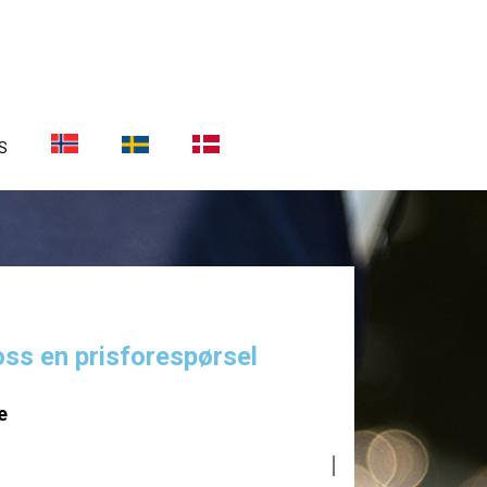
S
oss en prisforespørsel
e