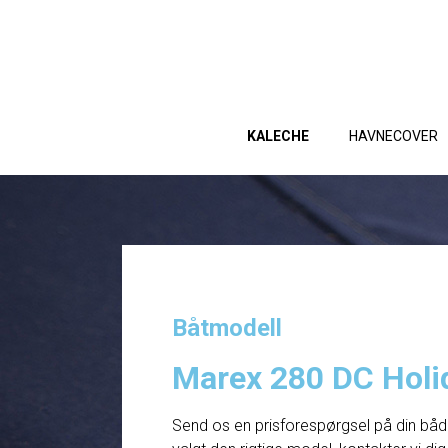
KALECHE
HAVNECOVER
Båtmodell
Marex 280 DC Holi
Send os en prisforespørgsel på din båd. 