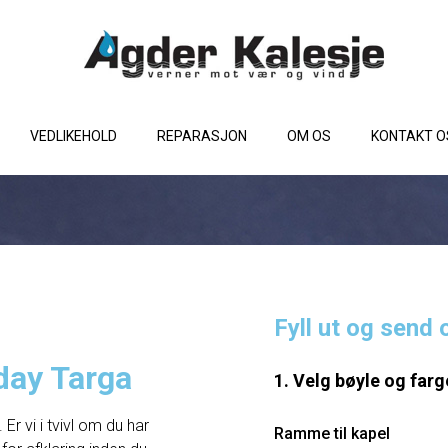
VEDLIKEHOLD
REPARASJON
OM OS
KONTAKT O
Fyll ut og send 
day Targa
1. Velg bøyle og farg
Er vi i tvivl om du har
Ramme til kapel