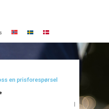
S
oss en prisforespørsel
e