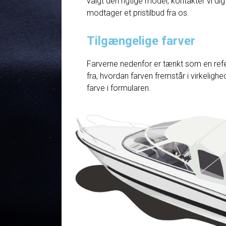
valgt den rigtige model, kontakter vi dig
modtager et pristilbud fra os.
Tilgængelige farver
Farverne nedenfor er tænkt som en refe
fra, hvordan farven fremstår i virkelig
farve i formularen.