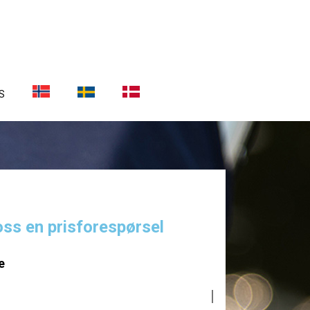
S
oss en prisforespørsel
e