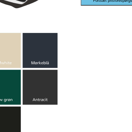
Fortsæt prisforespørgs