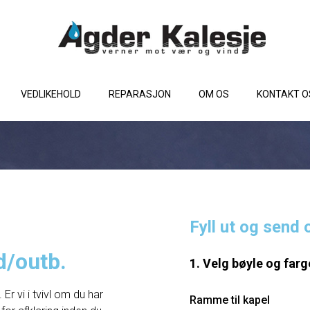
VEDLIKEHOLD
REPARASJON
OM OS
KONTAKT O
Fyll ut og send 
d/outb.
1. Velg bøyle og farg
Er vi i tvivl om du har
Ramme til kapel