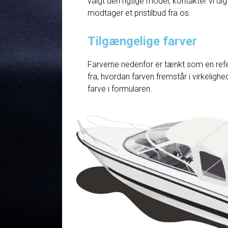
valgt den rigtige model, kontakter vi dig
modtager et pristilbud fra os.
Tilgængelige farver
Farverne nedenfor er tænkt som en refe
fra, hvordan farven fremstår i virkelig
farve i formularen.