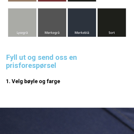
Fyll ut og send oss en
prisforespørsel
1. Velg bøyle og farge