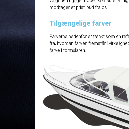
valgt den rigtige model, kontakter vi dig
modtager et pristilbud fra os.
Tilgængelige farver
Farverne nedenfor er tænkt som en refe
fra, hvordan farven fremstår i virkelig
farve i formularen.