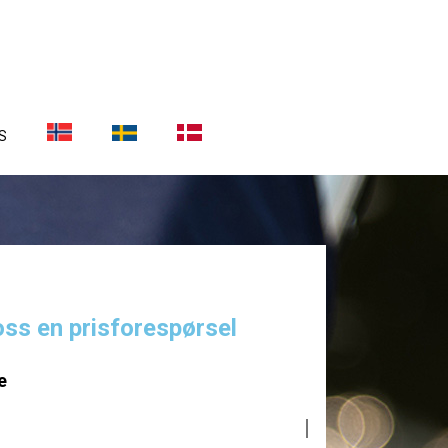
S
oss en prisforespørsel
e