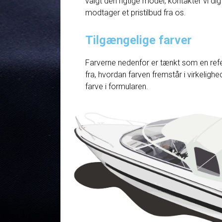
valgt den rigtige model, kontakter vi dig
modtager et pristilbud fra os.
Tilgængelige farver
Farverne nedenfor er tænkt som en refe
fra, hvordan farven fremstår i virkelig
farve i formularen.