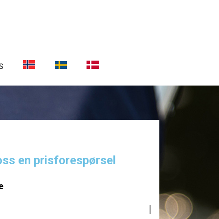
S
oss en prisforespørsel
e