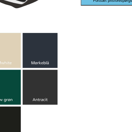
Fortsæt prisforespørgs