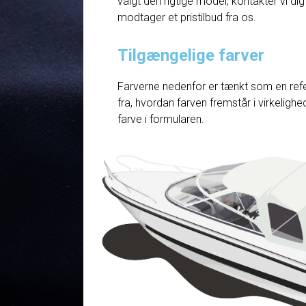
valgt den rigtige model, kontakter vi dig
modtager et pristilbud fra os.
Tilgængelige farver
Farverne nedenfor er tænkt som en refe
fra, hvordan farven fremstår i virkelig
farve i formularen.