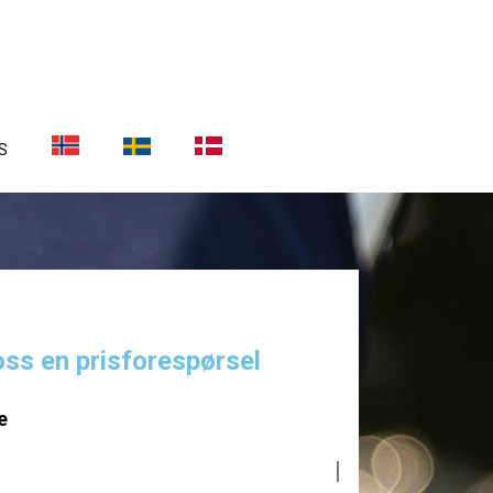
S
oss en prisforespørsel
e