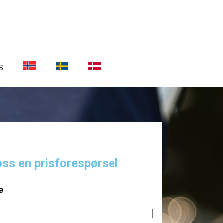
S
oss en prisforespørsel
e