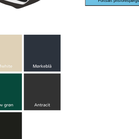
Fortsæt prisforespørgs