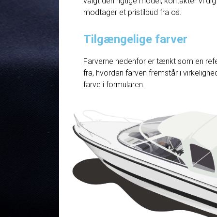
valgt den rigtige model, kontakter vi dig
modtager et pristilbud fra os.
Tilgængelige farver
Farverne nedenfor er tænkt som en refe
fra, hvordan farven fremstår i virkelig
farve i formularen.