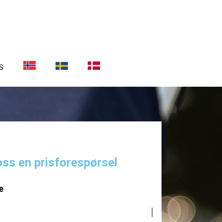
S
oss en prisforespørsel
e