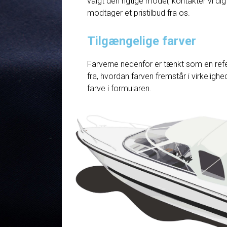
valgt den rigtige model, kontakter vi dig
modtager et pristilbud fra os.
Tilgængelige farver
Farverne nedenfor er tænkt som en refe
fra, hvordan farven fremstår i virkelig
farve i formularen.