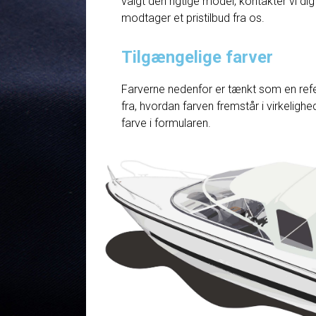
valgt den rigtige model, kontakter vi dig
modtager et pristilbud fra os.
Tilgængelige farver
Farverne nedenfor er tænkt som en refe
fra, hvordan farven fremstår i virkelig
farve i formularen.