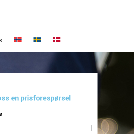
S
oss en prisforespørsel
e